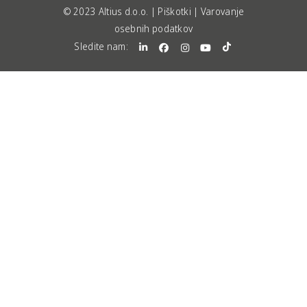
© 2023 Altius d.o.o. |
Piškotki
|
Varovanje
osebnih podatkov
Sledite nam: