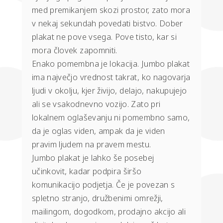
med premikanjem skozi prostor, zato mora
v nekaj sekundah povedati bistvo. Dober
plakat ne pove vsega. Pove tisto, kar si
mora človek zapomniti.
Enako pomembna je lokacija. Jumbo plakat
ima največjo vrednost takrat, ko nagovarja
ljudi v okolju, kjer živijo, delajo, nakupujejo
ali se vsakodnevno vozijo. Zato pri
lokalnem oglaševanju ni pomembno samo,
da je oglas viden, ampak da je viden
pravim ljudem na pravem mestu.
Jumbo plakat je lahko še posebej
učinkovit, kadar podpira širšo
komunikacijo podjetja. Če je povezan s
spletno stranjo, družbenimi omrežji,
mailingom, dogodkom, prodajno akcijo ali