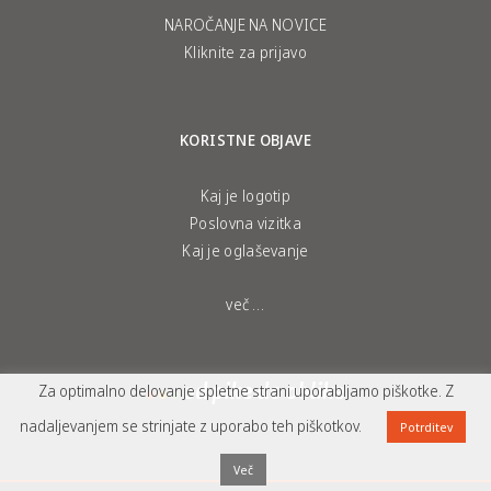
NAROČANJE NA NOVICE
Kliknite za prijavo
KORISTNE OBJAVE
Kaj je logotip
Poslovna vizitka
Kaj je oglaševanje
več …
Za optimalno delovanje spletne strani uporabljamo piškotke. Z
nadaljevanjem se strinjate z uporabo teh piškotkov.
Potrditev
Več