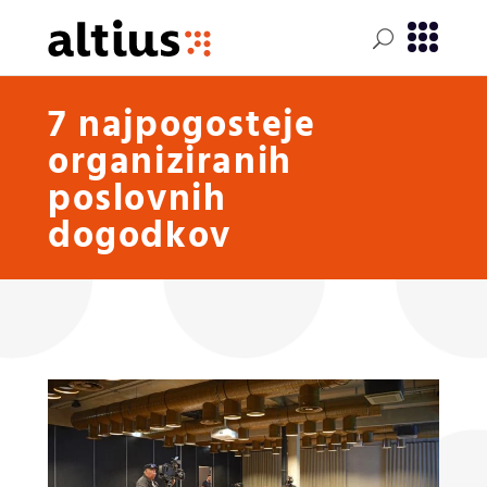
7 najpogosteje
organiziranih
poslovnih
dogodkov