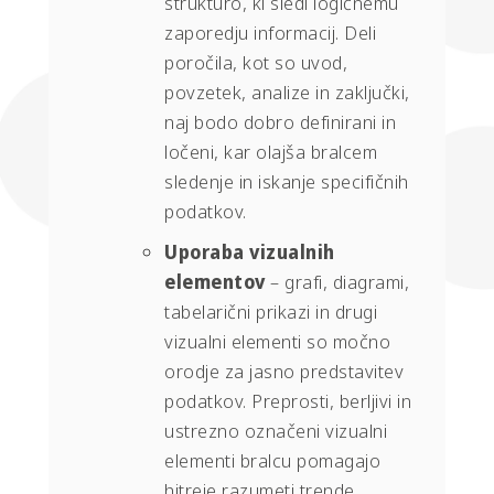
strukturo, ki sledi logičnemu
zaporedju informacij. Deli
poročila, kot so uvod,
povzetek, analize in zaključki,
naj bodo dobro definirani in
ločeni, kar olajša bralcem
sledenje in iskanje specifičnih
podatkov.
Uporaba vizualnih
elementov
– grafi, diagrami,
tabelarični prikazi in drugi
vizualni elementi so močno
orodje za jasno predstavitev
podatkov. Preprosti, berljivi in
ustrezno označeni vizualni
elementi bralcu pomagajo
hitreje razumeti trende,