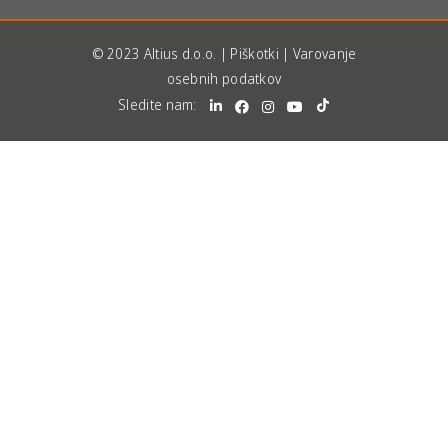
© 2023 Altius d.o.o. |
Piškotki
|
Varovanje
osebnih podatkov
Sledite nam: