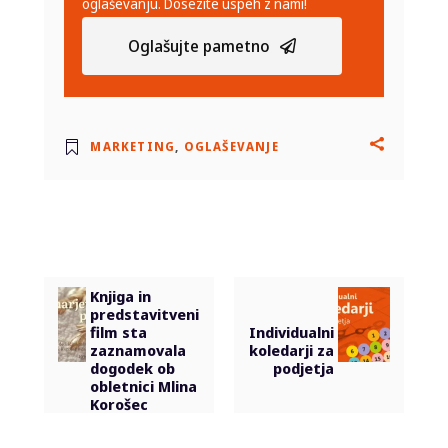
oglaševanju. Dosezite uspeh z nami!
Oglašujte pametno
MARKETING
,
OGLAŠEVANJE
Knjiga in
predstavitveni
film sta
Individualni
zaznamovala
koledarji za
dogodek ob
podjetja
obletnici Mlina
Korošec