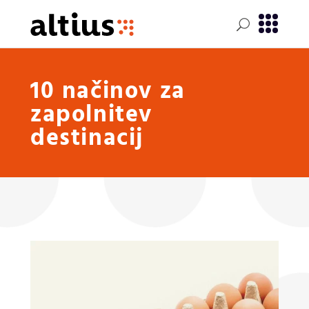
10 načinov za
zapolnitev
destinacij